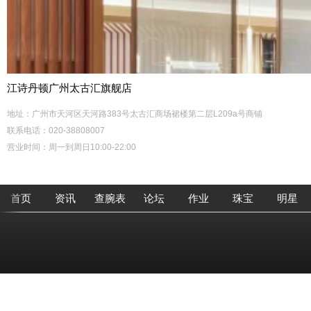
江诗丹顿广州太古汇旗舰店
地址：广州市天河区天河路383号太古汇商场裙楼第二层L209a号商铺
联系电话：020-38808007
营业时间：周一到周日10:00-22:00
首页
资讯
查腕表
论坛
作业
珠宝
明星