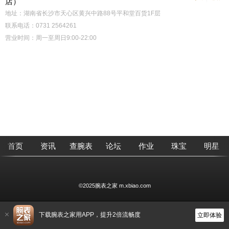
店）
地址：湖南省长沙市天心区黄兴中路88号平和堂百货1F层
联系电话：0731 2564261
营业时间：周一至周日9:00-22:00
首页
资讯
查腕表
论坛
作业
珠宝
明星
©2025腕表之家 m.xbiao.com
下载腕表之家用APP，提升2倍流畅度
立即体验