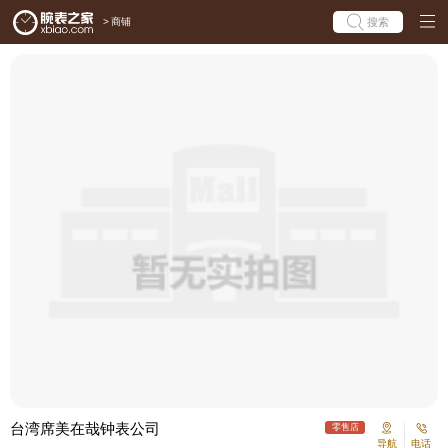
>
商铺
搜索
台湾席美在哉钟表公司
零售店
导航
电话