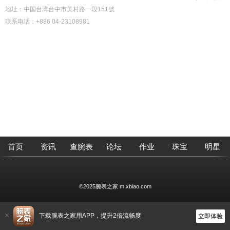
地址：中国台湾台中市美村路一段151號
联系电话：+886 04-23108981
首页
资讯
查腕表
论坛
作业
珠宝
明星
©2025腕表之家 m.xbiao.com
下载腕表之家用APP，提升2倍流畅度
立即体验