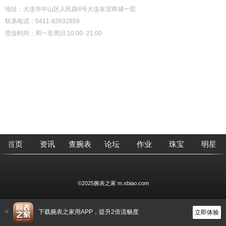
地址：大连市中山区人民路8号大连友谊商城一层
联系电话：0411-82632859
营业时间：周一至周日:10:00 -21:00
首页
资讯
查腕表
论坛
作业
珠宝
明星
©2025腕表之家 m.xbiao.com
下载腕表之家用APP，提升2倍流畅度
立即体验